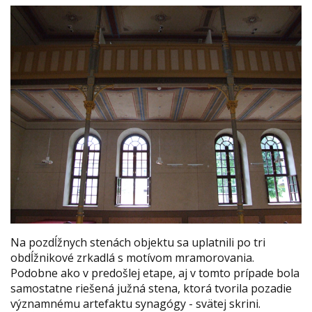
Na pozdĺžnych stenách objektu sa uplatnili po tri
obdĺžnikové zrkadlá s motívom mramorovania.
Podobne ako v predošlej etape, aj v tomto prípade bola
samostatne riešená južná stena, ktorá tvorila pozadie
významnému artefaktu synagógy - svätej skrini.