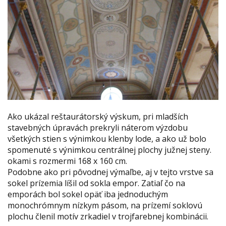
Ako ukázal reštaurátorský výskum, pri mladších
stavebných úpravách prekryli náterom výzdobu
všetkých stien s výnimkou klenby lode, a ako už bolo
spomenuté s výnimkou centrálnej plochy južnej steny.
okami s rozmermi 168 x 160 cm.
Podobne ako pri pôvodnej výmaľbe, aj v tejto vrstve sa
sokel prízemia líšil od sokla empor. Zatiaľ čo na
emporách bol sokel opäť iba jednoduchým
monochrómnym nízkym pásom, na prízemí soklovú
plochu členil motív zrkadiel v trojfarebnej kombinácii.