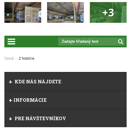
+3
prepnut_navigaciu
Úvod
Z histórie
KDE NÁS NÁJDETE
INFORMÁCIE
PRE NÁVŠTEVNÍKOV