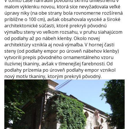
V tomto čase nahradili pôvodnú skriňu umiestnenú v
malom výklenku novou, ktorá síce nevyžadovala veľké
úpravy niky (na obe strany bola rovnomerne rozšírená
približne o 100 cm), avšak obsahovala vysoké a široké
architektonické súčasti, ktoré prekryli pôvodnú
výmaľbu steny vo veľkom rozsahu, v pruhu siahajúcom
od podlahy až po nábeh klenby. Okolo novej
architektúry vznikla aj nová výmaľba. V hornej časti
steny (od podlahy empor po úroveň nábehov klenby)
vytvorili prepis pôvodného ornamentálneho vzoru
iluzívnej tkaniny, avšak v tlmenejšej farebnosti. Od
podlahy prízemia po úroveň podlahy empor vznikol
nový motív tkaniny, ktorým prekryli pôvodný.