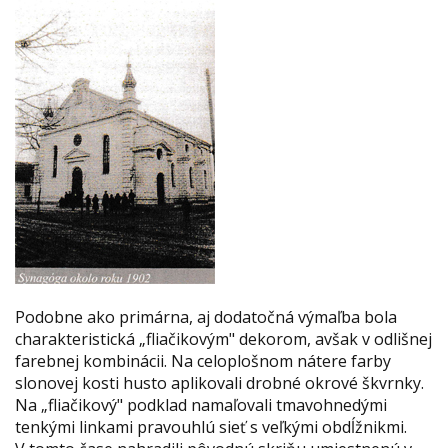
Podobne ako primárna, aj dodatočná výmaľba bola
charakteristická „fliačikovým" dekorom, avšak v odlišnej
farebnej kombinácii. Na celoplošnom nátere farby
slonovej kosti husto aplikovali drobné okrové škvrnky.
Na „fliačikový" podklad namaľovali tmavohnedými
tenkými linkami pravouhlú sieť s veľkými obdĺžnikmi.