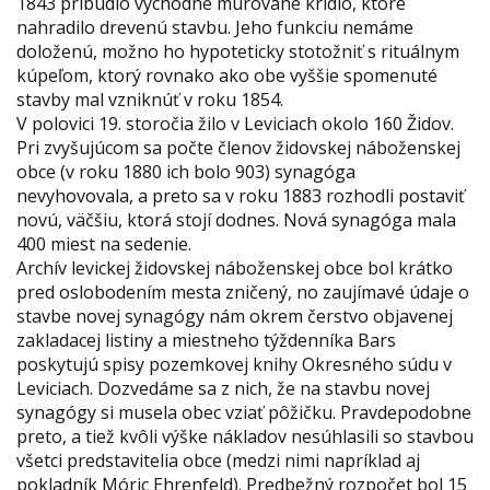
1843 pribudlo východné murované krídlo, ktoré
nahradilo drevenú stavbu. Jeho funkciu nemáme
doloženú, možno ho hypoteticky stotožniť s rituálnym
kúpeľom, ktorý rovnako ako obe vyššie spomenuté
stavby mal vzniknúť v roku 1854.
V polovici 19. storočia žilo v Leviciach okolo 160 Židov.
Pri zvyšujúcom sa počte členov židovskej náboženskej
obce (v roku 1880 ich bolo 903) synagóga
nevyhovovala, a preto sa v roku 1883 rozhodli postaviť
novú, väčšiu, ktorá stojí dodnes. Nová synagóga mala
400 miest na sedenie.
Archív levickej židovskej náboženskej obce bol krátko
pred oslobodením mesta zničený, no zaujímavé údaje o
stavbe novej synagógy nám okrem čerstvo objavenej
zakladacej listiny a miestneho týždenníka Bars
poskytujú spisy pozemkovej knihy Okresného súdu v
Leviciach. Dozvedáme sa z nich, že na stavbu novej
synagógy si musela obec vziať pôžičku. Pravdepodobne
preto, a tiež kvôli výške nákladov nesúhlasili so stavbou
všetci predstavitelia obce (medzi nimi napríklad aj
pokladník Móric Ehrenfeld). Predbežný rozpočet bol 15