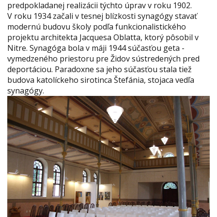
predpokladanej realizácii týchto úprav v roku 1902.
V roku 1934 začali v tesnej blízkosti synagógy stavať
modernú budovu školy podľa funkcionalistického
projektu architekta Jacquesa Oblatta, ktorý pôsobil v
Nitre. Synagóga bola v máji 1944 súčasťou geta -
vymedzeného priestoru pre Židov sústredených pred
deportáciou. Paradoxne sa jeho súčasťou stala tiež
budova katolíckeho sirotinca Štefánia, stojaca vedľa
synagógy.