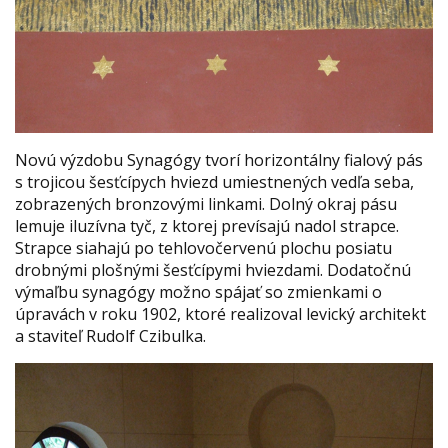
Novú výzdobu Synagógy tvorí horizontálny fialový pás
s trojicou šesťcípych hviezd umiestnených vedľa seba,
zobrazených bronzovými linkami. Dolný okraj pásu
lemuje iluzívna tyč, z ktorej prevísajú nadol strapce.
Strapce siahajú po tehlovočervenú plochu posiatu
drobnými plošnými šesťcípymi hviezdami. Dodatočnú
výmaľbu synagógy možno spájať so zmienkami o
úpravách v roku 1902, ktoré realizoval levický architekt
a staviteľ Rudolf Czibulka.