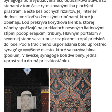
Synagóga bola vybudovaná ako obdĺžniková stavba so
stenami v tom čase rytmizovanými iba plochými
pilastrami a ešte bez bočných rizalitov. Jej interiér
dodnes tvorí loď so ženskými tribúnami, ktoré ju
obiehajú. Loď prekrýva korýtková klenba, ktorej
nábehy spočívajú na prekladoch nesených liatinovými
stĺpmi podopierajúcimi tribúny. Hlavným portálom v
severnej stene sa vstupuje cez plochostropú predsieň
do lode. Podľa tradičného usporiadania bolo uprostred
synagógy vyvýšené miesto, ktoré sa nazýva bíma
(pódium). V levickej synagóge boli dve bímy, jedna
uprostred a druhá pri svätostánku.