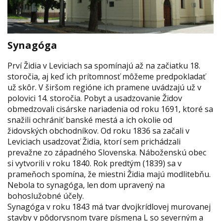
Synagóga
Prví Židia v Leviciach sa spomínajú až na začiatku 18.
storočia, aj keď ich prítomnosť môžeme predpokladať
už skôr. V širšom regióne ich pramene uvádzajú už v
polovici 14. storočia. Pobyt a usadzovanie Židov
obmedzovali cisárske nariadenia od roku 1691, ktoré sa
snažili ochrániť banské mestá a ich okolie od
židovských obchodníkov. Od roku 1836 sa začali v
Leviciach usadzovať Židia, ktorí sem prichádzali
prevažne zo západného Slovenska. Náboženskú obec
si vytvorili v roku 1840. Rok predtým (1839) sa v
prameňoch spomína, že miestni Židia majú modlitebňu.
Nebola to synagóga, len dom upravený na
bohoslužobné účely.
Synagóga v roku 1843 má tvar dvojkrídlovej murovanej
stavby v pôdorysnom tvare písmena L so severným a