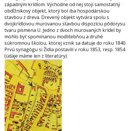
západným krídlom. Východne od nej stojí samostatný
obdĺžnikový objekt, ktorý bol iba hospodárskou
stavbou z dreva. Drevený objekt vytvára spolu s
dvojkrídlovou murovanou stavbou dispozíciu pôdorysu
tvaru písmena U. Jedno z dvoch murovaných krídel by
mohlo byť spomínanou modlitebňou a druhé
súkromnou školou, ktorej vznik sa datuje do roku 1840.
Prvú synagógu si Židia postavili v roku 1853, resp. 1854
(údaje máme len z literatúry).