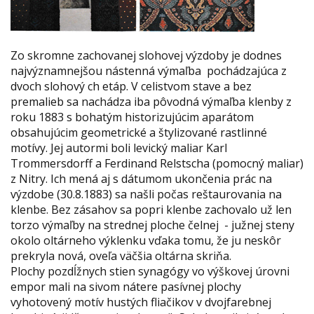
Zo skromne zachovanej slohovej výzdoby je dodnes
najvýznamnejšou nástenná výmaľba pochádzajúca z
dvoch slohový ch etáp. V celistvom stave a bez
premalieb sa nachádza iba pôvodná výmaľba klenby z
roku 1883 s bohatým historizujúcim aparátom
obsahujúcim geometrické a štylizované rastlinné
motívy. Jej autormi boli levický maliar Karl
Trommersdorff a Ferdinand Relstscha (pomocný maliar)
z Nitry. Ich mená aj s dátumom ukončenia prác na
výzdobe (30.8.1883) sa našli počas reštaurovania na
klenbe. Bez zásahov sa popri klenbe zachovalo už len
torzo výmaľby na strednej ploche čelnej - južnej steny
okolo oltárneho výklenku vďaka tomu, že ju neskôr
prekryla nová, oveľa väčšia oltárna skriňa.
Plochy pozdĺžnych stien synagógy vo výškovej úrovni
empor mali na sivom nátere pasívnej plochy
vyhotovený motív hustých fliačikov v dvojfarebnej