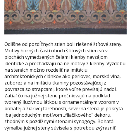
Odlišne od pozdĺžnych stien boli riešené štítové steny.
Motívy horných častí oboch štítových stien sú v
plochách vymedzených čelami klenby navzájom
identické a prechádzajú na ne motívy z klenby. Výzdobu
na stenách možno rozdeliť na imitáciu
architektonických článkov ako perlovec, morská vlna,
zuborez a na imitáciu tkaniny pozostávajúcej z
povrazca so strapcami, ktoré voľne prevísajú nadol.
Zatiaľ čo na južnej stene prečnievajú na podklad
tvorený iluzívnou látkou s ornamentálnym vzorom v
bohatej a žiarivej farebnosti, severná stena je pokrytá
iba jednoduchým motívom „fliačikového" dekoru,
zhodným s pozdĺžnymi stenami synagógy. Bohatá
výmaľba južnej steny súvisela s potrebou zvýrazniť