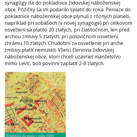
synagógy išli do pokladnice židovskej náboženskej
obce. Pôžičky sa im podarilo splatiť do roka. Peniaze do
pokladnice náboženskej obce plynuli z rôznych platieb,
napríklad pri sobášoch (v novej synagóge) pri celkovom
osvetlení sa platilo 20 zlatých, pri čiastočnom, len pred
archou zmluvy 5 zlatých, pri polovičnom osvetlení
chrámu 10 zlatých. Chudobní za osvetlenie pri arche
zmluvy platiť nemuseli. Všetci členovia židovskej
náboženskej obce, ktorí chceli uzavrieť manželstvo
mimo Levíc, boli povinní zaplatiť 2-6 zlatých.