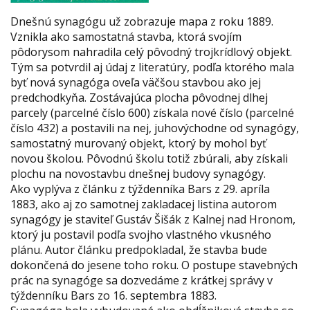
Dnešnú synagógu už zobrazuje mapa z roku 1889.
Vznikla ako samostatná stavba, ktorá svojím
pôdorysom nahradila celý pôvodný trojkrídlový objekt.
Tým sa potvrdil aj údaj z literatúry, podľa ktorého mala
byť nová synagóga oveľa väčšou stavbou ako jej
predchodkyňa. Zostávajúca plocha pôvodnej dlhej
parcely (parcelné číslo 600) získala nové číslo (parcelné
číslo 432) a postavili na nej, juhovýchodne od synagógy,
samostatný murovaný objekt, ktorý by mohol byť
novou školou. Pôvodnú školu totiž zbúrali, aby získali
plochu na novostavbu dnešnej budovy synagógy.
Ako vyplýva z článku z týždenníka Bars z 29. apríla
1883, ako aj zo samotnej zakladacej listina autorom
synagógy je staviteľ Gustáv Šišák z Kalnej nad Hronom,
ktorý ju postavil podľa svojho vlastného vkusného
plánu. Autor článku predpokladal, že stavba bude
dokončená do jesene toho roku. O postupe stavebných
prác na synagóge sa dozvedáme z krátkej správy v
týždenníku Bars zo 16. septembra 1883.