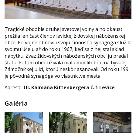
Tragické obdobie druhej svetovej vojny a holokaust
prežila len časť členov levickej židovskej náboženskej
obce. Po vojne obnovili svoju činnosť a synagóga slúžila
svojmu účelu až do roku 1967, keď sa z nej stal sklad
nábytku. Zväz židovských náboženských obcí ju predal
štátu. Potom obec užívala malú modlitebňu na bývalej
Zámočníckej ulici, ktorú neskôr asanovali. Od roku 1991
je pôvodná synagóga vo vlastníctve mesta.
Adresa:
Ul. Kálmána Kittenbergera č. 1 Levice
Galéria