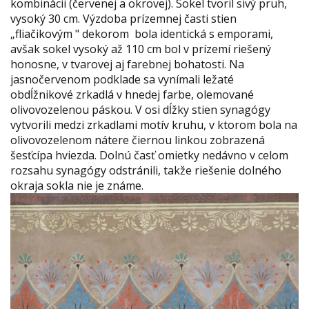
kombinácii (červenej a okrovej). Sokel tvoril sivý pruh,
vysoký 30 cm. Výzdoba prízemnej časti stien
„fliačikovým " dekorom bola identická s emporami,
avšak sokel vysoký až 110 cm bol v prízemí riešený
honosne, v tvarovej aj farebnej bohatosti. Na
jasnočervenom podklade sa vynímali ležaté
obdĺžnikové zrkadlá v hnedej farbe, olemované
olivovozelenou páskou. V osi dĺžky stien synagógy
vytvorili medzi zrkadlami motív kruhu, v ktorom bola na
olivovozelenom nátere čiernou linkou zobrazená
šesťcípa hviezda. Dolnú časť omietky nedávno v celom
rozsahu synagógy odstránili, takže riešenie dolného
okraja sokla nie je známe.