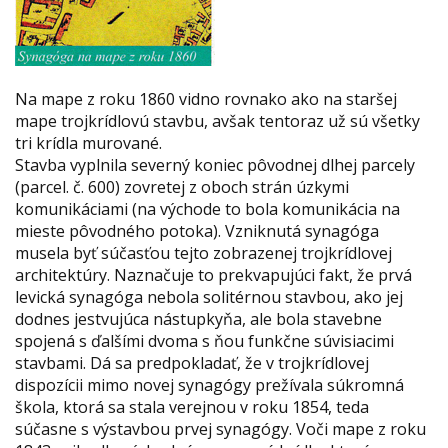
Na mape z roku 1860 vidno rovnako ako na staršej
mape trojkrídlovú stavbu, avšak tentoraz už sú všetky
tri krídla murované.
Stavba vyplnila severný koniec pôvodnej dlhej parcely
(parcel. č. 600) zovretej z oboch strán úzkymi
komunikáciami (na východe to bola komunikácia na
mieste pôvodného potoka). Vzniknutá synagóga
musela byť súčasťou tejto zobrazenej trojkrídlovej
architektúry. Naznačuje to prekvapujúci fakt, že prvá
levická synagóga nebola solitérnou stavbou, ako jej
dodnes jestvujúca nástupkyňa, ale bola stavebne
spojená s ďalšími dvoma s ňou funkčne súvisiacimi
stavbami. Dá sa predpokladať, že v trojkrídlovej
dispozícii mimo novej synagógy prežívala súkromná
škola, ktorá sa stala verejnou v roku 1854, teda
súčasne s výstavbou prvej synagógy. Voči mape z roku