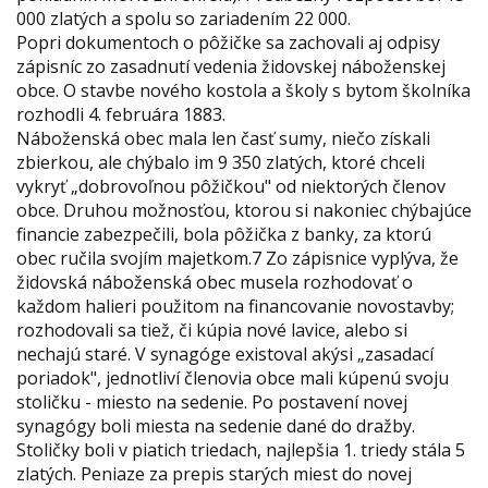
000 zlatých a spolu so zariadením 22 000.
Popri dokumentoch o pôžičke sa zachovali aj odpisy
zápisníc zo zasadnutí vedenia židovskej náboženskej
obce. O stavbe nového kostola a školy s bytom školníka
rozhodli 4. februára 1883.
Náboženská obec mala len časť sumy, niečo získali
zbierkou, ale chýbalo im 9 350 zlatých, ktoré chceli
vykryť „dobrovoľnou pôžičkou" od niektorých členov
obce. Druhou možnosťou, ktorou si nakoniec chýbajúce
financie zabezpečili, bola pôžička z banky, za ktorú
obec ručila svojím majetkom.7 Zo zápisnice vyplýva, že
židovská náboženská obec musela rozhodovať o
každom halieri použitom na financovanie novostavby;
rozhodovali sa tiež, či kúpia nové lavice, alebo si
nechajú staré. V synagóge existoval akýsi „zasadací
poriadok", jednotliví členovia obce mali kúpenú svoju
stoličku - miesto na sedenie. Po postavení novej
synagógy boli miesta na sedenie dané do dražby.
Stoličky boli v piatich triedach, najlepšia 1. triedy stála 5
zlatých. Peniaze za prepis starých miest do novej